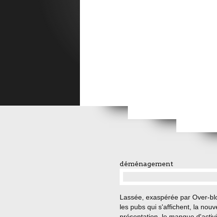
Errances bret
Nostalgie Océanique ...
Rêver en Bleu ..
Un so
déménagement
…
Lassée, exaspérée par Over-bl
les pubs qui s'affichent, la nouv
présentation, le manque d'activi