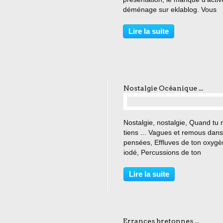
déménage sur eklablog. Vous
pourrez désormais me suivre ici
http://beatrice-hk.eklablog.com/
Lire la suite
Merci à tous et @ bientôt. Big b
;)
Nostalgie Océanique ...
…
Nostalgie, nostalgie, Quand tu
tiens ... Vagues et remous dan
pensées, Effluves de ton oxyg
iodé, Percussions de ton
mouvement, Mélodie de ton cha
Caresses de tes vents ... Océa
Lire la suite
océan, Quand je reviens ... Big
@ tous
Errances bretonnes ...