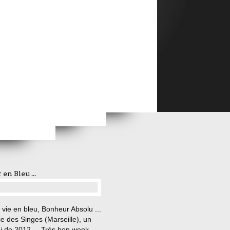
 la Bretagne ... (4)
3)
en Bleu ...
…
a vie en bleu, Bonheur Absolu ...
e des Singes (Marseille), un
i de 2012 ... Très bon week-