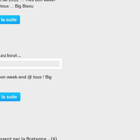
tous ... Big Bisou
 la suite
au bout ...
…
bon week-end @ tous ! Big
 la suite
sant par la Bretagne ... (4)