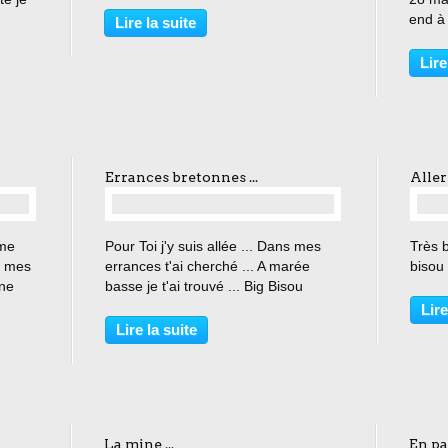
end à 
Lire la suite
 :
Lire
isou
Errances bretonnes ...
Aller 
…
 me
Pour Toi j'y suis allée ... Dans mes
Très 
s mes
errances t'ai cherché ... A marée
bisou
ène
basse je t'ai trouvé ... Big Bisou
Lire
nt,
Lire la suite
n,
 bisou
La mine ...
En pas