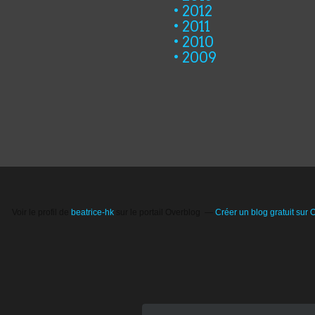
2012
2011
2010
2009
Voir le profil de
beatrice-hk
sur le portail Overblog
Créer un blog gratuit sur 