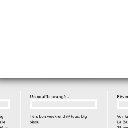
Aller au bout ...
Errances bretonnes ...
onnes ...
La mine ...
En passant par
.
En passant par la Bretagne ... (
uffle orangé ...
Un souffle orangé ...
Rêver 
…
og,
Tèrs bon week-end @ tous, Big
Voir l
elle
bisou
La Bai
té je
28 ma